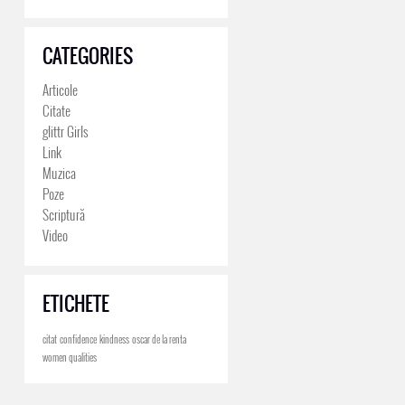
CATEGORIES
Articole
Citate
glittr Girls
Link
Muzica
Poze
Scriptură
Video
ETICHETE
citat
confidence
kindness
oscar de la renta
women qualities