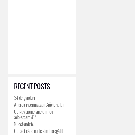
RECENT POSTS
34 de gânduri
Aflarea însemnătății Crăciunului
Ce i-aș spune sinelui meu
adolescent #14
18 octombrie
Ce faci când nu te simți pregătit