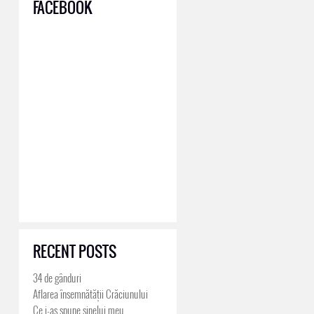
FACEBOOK
RECENT POSTS
34 de gânduri
Aflarea însemnătății Crăciunului
Ce i-aș spune sinelui meu