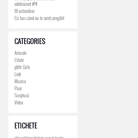
adolescent #14
18 octombrie
Ce faci când nu te simți pregătit
CATEGORIES
Articole
Citate
glittr Girls
Link
Muzica
Poze
Scriptură
Video
ETICHETE
citat
confidence
kindness
oscar de la renta