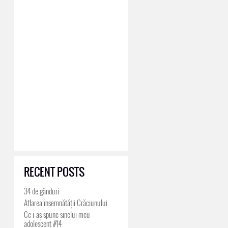
RECENT POSTS
34 de gânduri
Aflarea însemnătății Crăciunului
Ce i-aș spune sinelui meu
adolescent #14