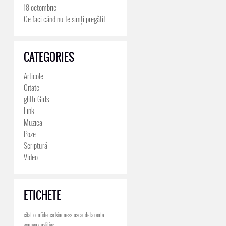
18 octombrie
Ce faci când nu te simți pregătit
CATEGORIES
Articole
Citate
glittr Girls
Link
Muzica
Poze
Scriptură
Video
ETICHETE
citat
confidence
kindness
oscar de la renta
women qualities