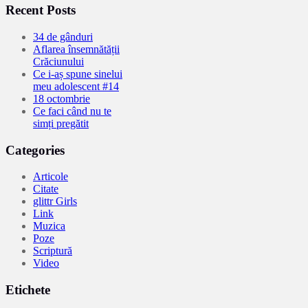
Recent Posts
34 de gânduri
Aflarea însemnătății
Crăciunului
Ce i-aș spune sinelui
meu adolescent #14
18 octombrie
Ce faci când nu te
simți pregătit
Categories
Articole
Citate
glittr Girls
Link
Muzica
Poze
Scriptură
Video
Etichete