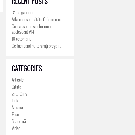
RECENT POSTS
34 de gânduri
Aflarea însemnătății Crăciunului
Ce i-aș spune sinelui meu
adolescent #14
18 octombrie
Ce faci când nu te simți pregătit
CATEGORIES
Articole
Citate
glittr Girls
Link
Muzica
Poze
Scriptură
Video