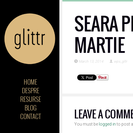
SEARA P
MARTIE
March 13, 2014
wps_gltr
HOME
DESPRE
RESURSE
BLOG
LEAVE A COMM
CONTACT
You must be
logged in
to post 