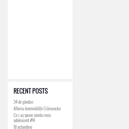
RECENT POSTS
34 de gânduri
Aflarea însemnătății Crăciunului
Ce i-aș spune sinelui meu
adolescent #14
18 octombrie