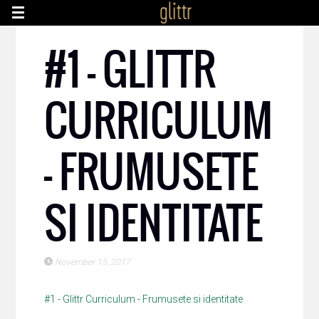
#1 – GLITTR
CURRICULUM
– FRUMUSETE
SI IDENTITATE
November 15, 2017
#1 - Glittr Curriculum - Frumusete si identitate