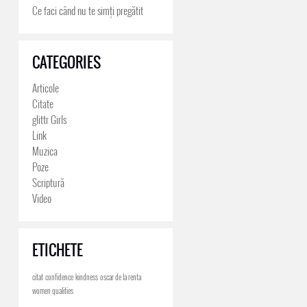
Ce faci când nu te simți pregătit
CATEGORIES
Articole
Citate
glittr Girls
Link
Muzica
Poze
Scriptură
Video
ETICHETE
citat
confidence
kindness
oscar de la renta
women qualities